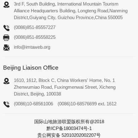
3rd F, South Building, International Mountain Tourism
Alliance Headquarters Building, Longteng Road,Nanming
District,Guiyang City, Guizhou Province,China 550005
(0086)851-85557227
(0086)851-85558225
info@imtaweb.org
Beijing Liaison Office
1610, 1612, Block C, China Workers' Home, No. 1
Zhenwumiao Road, Fuxingmenwai Street, Xicheng
District, Beijing, 100038
(0086)10-68561006
(0086)10-68576699 ext. 1612
国际山地旅游联盟版权所有@2018
黔ICP备18003474号-1
贵公网安备 52010202002207号