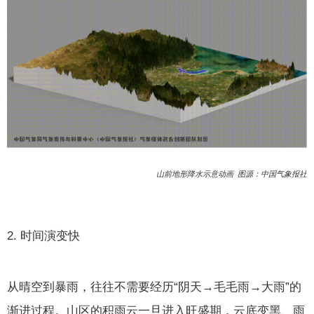
山前地形降水示意动画 图源：中国气象报社
2. 时间演变快
从晴空到暴雨，往往不需要经历“阴天→毛毛雨→大雨”的
渐进过程。山区的积雨云一旦进入旺盛期，云底变黑、雨