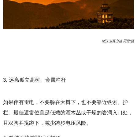
浙江省百山祖 周勇/摄
3. 远离孤立高树、金属栏杆
如果伴有雷电，不要躲在大树下，也不要靠近铁索、护
栏。最佳避雷位置是低矮的灌木丛或干燥的岩洞入口处，
且双脚并拢蹲下，减少跨步电压风险。