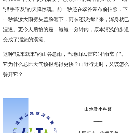
“措手不及”的天降惊魂。前一秒还在翠谷瀑布前拍照，下
一秒瓢泼大雨劈头盖脸砸下，雨衣还没掏出来，浑身就已
湿透。更令人后怕的是，短短十分钟内，原本清浅的步道
变成了湍急的溪流。
这种“说来就来”的山谷急雨，当地山民管它叫“雨窝子”。
它为什么总比天气预报跑得更快？山野行走时，又该怎么
躲开它？
山地君小科普
——