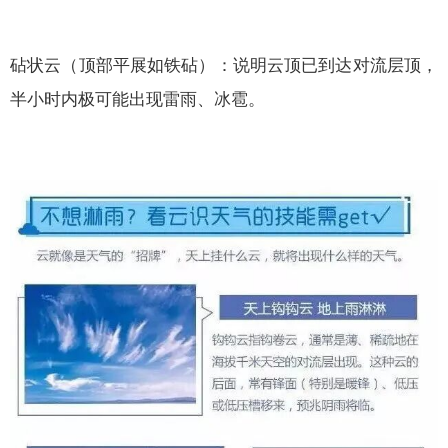
砧状云（顶部平展如铁砧）：说明云顶已到达对流层顶，
半小时内极可能出现雷雨、冰雹。