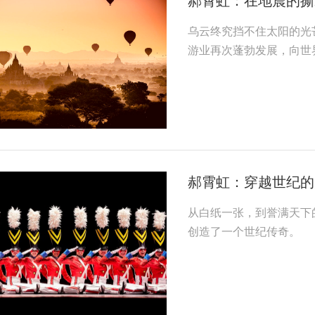
郝霄虹：在地震的撕
乌云终究挡不住太阳的光
游业再次蓬勃发展，向世
郝霄虹：穿越世纪的
从白纸一张，到誉满天下
创造了一个世纪传奇。